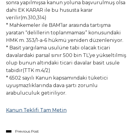
sonra yapılmışsa kanun yoluna başvurulmuş olsa
dahi EK KARAR ile bu hususta karar
verilir(m.310,314)
* Mahkemeler ile BAM’lar arasında tartışma
yaratan “delillerin toplanmaması” konusundaki
HMK m. 353/1-a-6 hükmü yeniden düzenleniyor.
* Basit yargılama usulüne tabi olacak ticari
davalardaki parsal sınır 500 bin TL’ye yükseltilmiş
olup bunun altındaki ticari davalar basit usule
tabidir(TTK m.4/2)
* 6502 sayılı Kanun kapsamındaki tüketici
uyuşmazlıklarında dava şartı zorunlu
arabuluculuk getiriliyor.
Kanun Teklifi Tam Metin
Previous Post