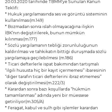
20.03.2020 tarihinde TBMM’ye Sunulan Kanun
Teklifi:
* Hukuk yargılamasında ses ve görüntü sisteminin
kullanılması(m.149)
* Bozmadan sonra ıslah olmayacağına ilişkin
İBK’nın değiştirilerek, bunun mümkün
kılınması(m.177)
* Sözlü yargılamanın tebliği zorunluluğunun
kaldırılması ve tahkikatın bittiği duruşmada sözlü
yargılamaya geçilebilmesi (m.186)
* Ticari defterlerle ispat bakımından tartışmalı
“ilgili hususta hiç bir kayıt içermemesi” ibaresinin
“diğer tarafın ticari defterlerini ibraz etmemesi”
olarak değiştirilmesi(m.222/3)
* Karardan sonra bazı koşullarda “hükmün
tamamlanması” adında yeni bir müessese
getiriliyor(m.305/A)
* Feragat, kabul ve sulh gibi işlemler karardan